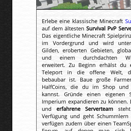
Erlebe eine klassische Minecraft
Su
auf dem ältesten
Survival PvP Serv
Das eigentliche Minecraft Spielprin
im Vordergrund und wird unte
Gilden, eroberten Gebieten, globa
und einem durchdachten Wirt
erweitert. Zu Beginn erhälst du e
Teleport in die offene Welt, di
bebaubar ist. Baue große Farme
HalfCoins, die du im Shop und
kannst. Gründe einen eigenen 
Imperium expandieren zu können.
und
erfahrene Serverteam
steht
Verfügung und geht Schummlern a
verfügen zudem über einen TeamS
Forum, auf denen man sich l